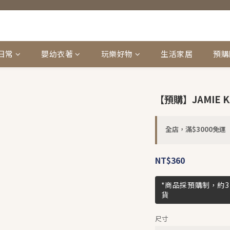
日常
嬰幼衣著
玩樂好物
生活家居
預購
【預購】JAMIE KAY
全店，滿$3000免運
NT$360
*商品採預購制，約
貨
尺寸