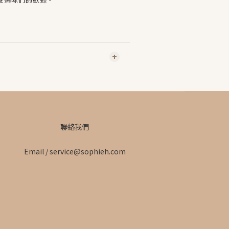
聯絡我們
Email / service@sophieh.com