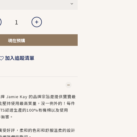
現在預購
加入追蹤清單
牌 Jamie Kay 的品牌宗旨是提供寶寶最
此堅持使用最高質量，沒一例外的！每件
TS認證生產的100%有機棉以及使用
毒無害。
廣受好評，柔和的色彩和舒服溫柔的設計
受媽咪們的歡迎。