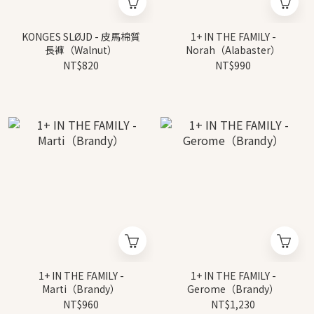
KONGES SLØJD - 皮馬棉質
1+ IN THE FAMILY -
長褲（Walnut）
Norah（Alabaster）
NT$820
NT$990
1+ IN THE FAMILY -
1+ IN THE FAMILY -
Marti（Brandy）
Gerome（Brandy）
NT$960
NT$1,230