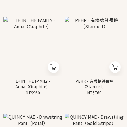
1+ IN THE FAMILY -
PEHR - 有機棉質長褲
Anna（Graphite）
（Stardust）
NT$960
NT$760