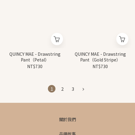
QUINCY MAE - Drawstring
QUINCY MAE - Drawstring
Pant（Petal）
Pant（Gold Stripe）
NT$730
NT$730
1
2
3
關於我們
品牌故事