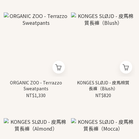
ORGANIC ZOO - Terrazzo
KONGES SLØJD - 皮馬棉質
Sweatpants
長褲（Blush）
NT$1,330
NT$820