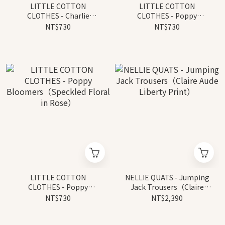
LITTLE COTTON
LITTLE COTTON
CLOTHES - Charlie
CLOTHES - Poppy
Bloomers（Cross Stitch
Bloomers（Anemone
NT$730
NT$730
Rose Floral）
Floral in Blue）
LITTLE COTTON
NELLIE QUATS - Jumping
CLOTHES - Poppy
Jack Trousers（Claire
Bloomers（Speckled
Aude Liberty Print）
NT$730
NT$2,390
Floral in Rose）