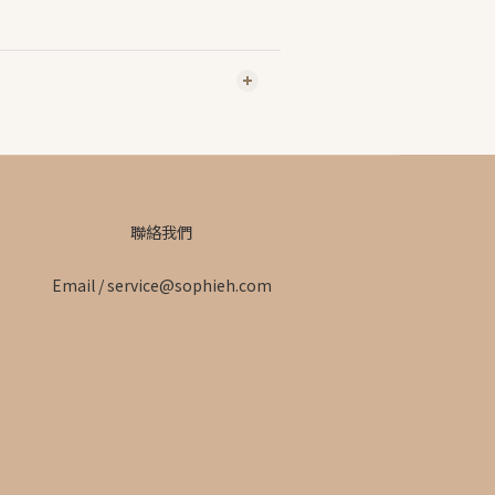
聯絡我們
Email / service@sophieh.com