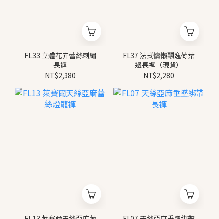
FL33 立體花卉蕾絲刺繡
FL37 法式慵懶飄逸荷葉
長褲
邊長褲（現貨）
NT$2,380
NT$2,280
FL13 萊賽爾天絲亞麻蕾
FL07 天絲亞麻垂墜綁帶