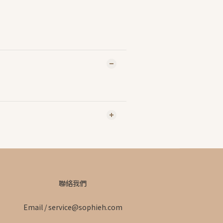
聯絡我們
Email / service@sophieh.com