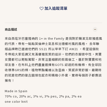
加入追蹤清單
商品描述
來自西班牙巴塞隆納的 1+ in the Family 是我對於簡潔北歐雅痞風
的代表，帶有一點點英倫紳士氣息和沈穩鄉村風的風格。 去年聯
絡品牌時已錯過他們的 SS21 所以早早下訂 AW21 ，希望這個秋
冬帶給大家低調又充滿優雅氣質的設計。他們的衣服很中性，
男寶
女寶都可以輕鬆駕馭。非常注重細節的剪裁做工，基於對寶寶和地
球友善，在布料上他們盡量選擇有GOTS 認證的有機棉、有全球回
收標準GRS的棉，植物聚酯纖維以及亞麻，質感非常舒服。最期待
的就是他們的復古圓領包屁衣和精緻小外套，覺得每個孩子都應該
擁有！
Made in Spain
70% co, 20% ac, 3% vi, 3% pes, 2% pa, 2% ea
one color knit