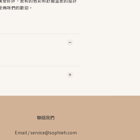
廣受好評，柔和的色彩和舒服溫柔的設計
受媽咪們的歡迎。
聯絡我們
Email / service@sophieh.com