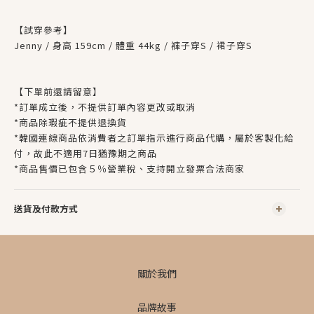
【試穿參考】
Jenny / 身高 159cm / 體重 44kg / 褲子穿S / 裙子穿S
【下單前還請留意】
*訂單成立後，不提供訂單內容更改或取消
*商品除瑕疵不提供退換貨
*韓國連線商品依消費者之訂單指示進行商品代購，屬於客製化給
付，故此不適用7日猶豫期之商品
*
商品售價已包含５％營業稅、支持開立發票合法商家
送貨及付款方式
關於我們
品牌故事