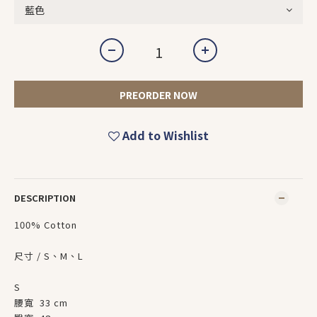
PREORDER NOW
Add to Wishlist
DESCRIPTION
100% Cotton
尺寸 / S、M、L
S
腰寬 33 cm