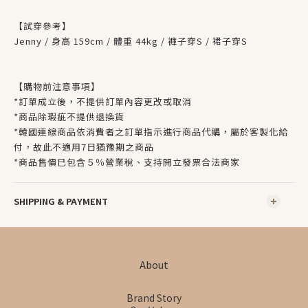
【試穿參考】
Jenny / 身高 159cm / 體重 44kg / 褲子穿S / 裙子穿S
【購物前注意事項】
*訂單成立後，不提供訂單內容更改或取消
*商品除瑕疵不提供退換貨
*韓國連線商品依消費者之訂單指示進行商品代購，屬於客製化給
付，故此不適用7日猶豫期之商品
*
商品售價已包含５％營業稅、支持開立發票合法商家
SHIPPING & PAYMENT
About
Brand Story