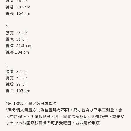
臀寬 48 cm
褲檔 30.5cm
褲長 104 cm
M
腰寬 35 cm
臀寬 51 cm
褲檔 31.5 cm
褲長 104 cm
L
腰寬 37 cm
臀寬 53 cm
褲檔 33 cm
褲長 107 cm
*尺寸皆以平量／公分為單位
*因每個人測量方式及位置略有不同，尺寸皆為水平手工測量，會
因布料彈性、測量起點等因素，與實際商品尺寸略有誤差，誤差尺
寸±2cm為國際驗貨標準可接受範圍，並非屬於瑕疵