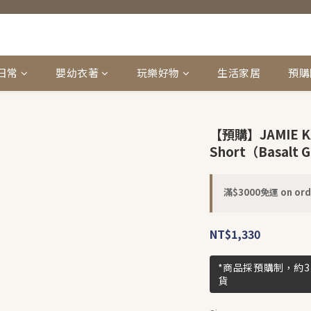
日常
嬰幼衣著
玩樂好物
生活家居
預購
【預購】JAMIE KAY
Short（Basalt G
滿$3000免運 on ord
NT$1,330
*商品採預購制，約
貨