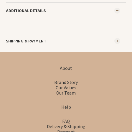
ADDITIONAL DETAILS
SHIPPING & PAYMENT
About
Brand Story
Our Values
Our Team
Help
FAQ
Delivery & Shipping
Payment