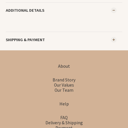
ADDITIONAL DETAILS
SHIPPING & PAYMENT
About
Brand Story
Our Values
Our Team
Help
FAQ
Delivery & Shipping
Payment