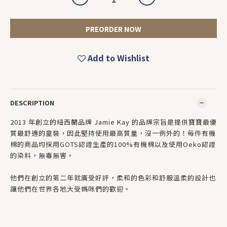
PREORDER NOW
Add to Wishlist
DESCRIPTION
2013 年創立的紐西蘭品牌 Jamie Kay 的品牌宗旨是提供寶寶最優
質最舒適的童裝，因此堅持使用最高質量，沒一例外的！每件有機
棉的商品均採用GOTS認證生產的100%有機棉以及使用Oeko認證
的染料，無毒無害。
他們在創立的第二年就廣受好評，柔和的色彩和舒服溫柔的設計也
讓他們在世界各地大受媽咪們的歡迎。