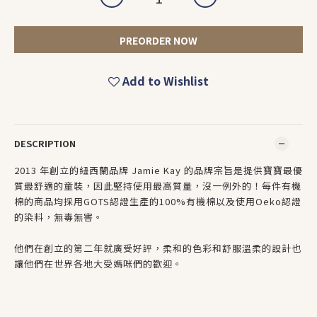
PREORDER NOW
Add to Wishlist
DESCRIPTION
2013 年創立的紐西蘭品牌 Jamie Kay 的品牌宗旨是提供寶寶最優
質最舒適的童裝，因此堅持使用最高質量，沒一例外的！每件有機
棉的商品均採用GOTS認證生產的100%有機棉以及使用Oeko認證
的染料，無毒無害。
他們在創立的第二年就廣受好評，柔和的色彩和舒服溫柔的設計也
讓他們在世界各地大受媽咪們的歡迎。