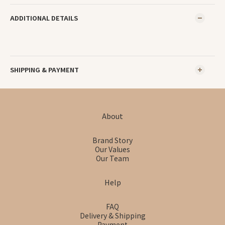
ADDITIONAL DETAILS
SHIPPING & PAYMENT
About
Brand Story
Our Values
Our Team
Help
FAQ
Delivery & Shipping
Payment