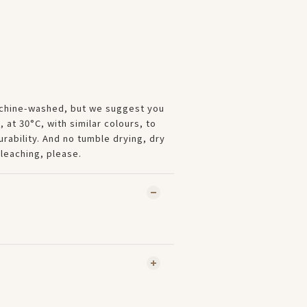
chine-washed, but we suggest you
 at 30°C, with similar colours, to
rability. And no tumble drying, dry
bleaching, please.