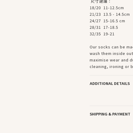
尺寸建議：
18/20 11-12.5cm
21/23 13.5 - 14.5cm
24/27 15-16.5 cm
28/31 17-18.5
32/35 19-21
Our socks can be ma
wash them inside out,
maximise wear and du
cleaning, ironing or 
ADDITIONAL DETAILS
SHIPPING & PAYMENT