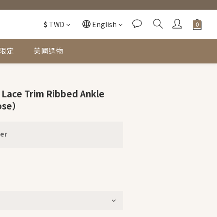
$
TWD
English
限定
美國選物
i Lace Trim Ribbed Ankle
ose）
er