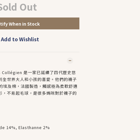
Sold Out
tify When in Stock
Add to Wishlist
 Collégien 是一家已延續了四代歷史悠
到全世界大人和小孩的喜愛。他們的襪子
X認證的埃及棉，法國製造，觸感極為柔軟舒適
形，不易起毛球，是很多媽咪對於襪子的
ide 14%, Elasthanne 2%