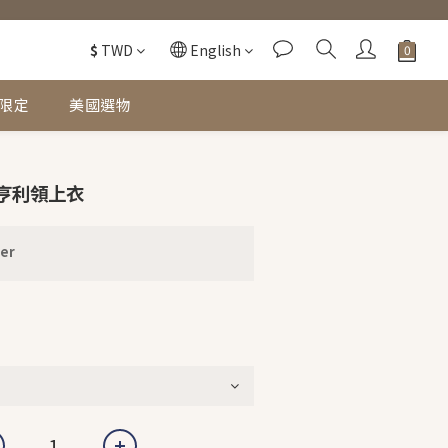
$
TWD
English
限定
美國選物
棉亨利領上衣
er