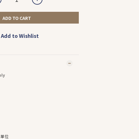
ADD TO CART
Add to Wishlist
oly
為單位