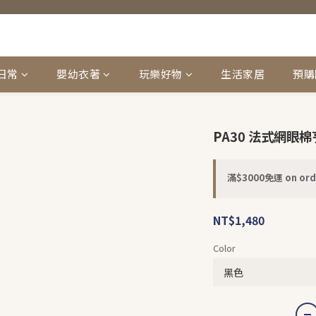
日常
嬰幼衣著
玩樂好物
生活家居
預購
PA30 法式網眼
滿$3000免運 on ord
NT$1,480
Color