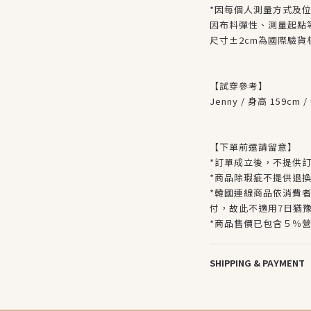
*因每個人測量方式及
因布料彈性、測量起點
尺寸±2cm為國際驗
【試穿參考】
Jenny / 身高 159cm 
【下單前還請留意】
*訂單成立後，不提供
*商品除瑕疵不提供退
*韓國連線商品依消費
付，故此不適用7日猶
*
商品售價已包含５％
SHIPPING & PAYMENT