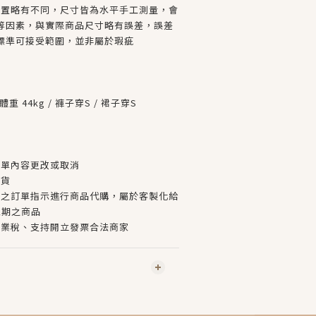
位置略有不同，尺寸皆為水平手工測量，會
等因素，與實際商品尺寸略有誤差，誤差
貨標準可接受範圍，並非屬於瑕疵
/ 體重 44kg / 褲子穿S / 裙子穿S
訂單內容更改或取消
換貨
者之訂單指示進行商品代購，屬於客製化給
豫期之商品
營業稅、支持開立發票合法商家