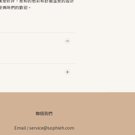
廣受好評，柔和的色彩和舒服溫柔的設計
受媽咪們的歡迎。
聯絡我們
Email / service@sophieh.com